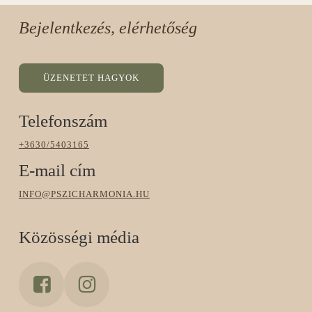
Bejelentkezés, elérhetőség
Ü
Z
E
N
E
T
E
T
H
A
G
Y
O
K
Telefonszám
+3630/5403165
E-mail cím
INFO@PSZICHARMONIA.HU
Közösségi média