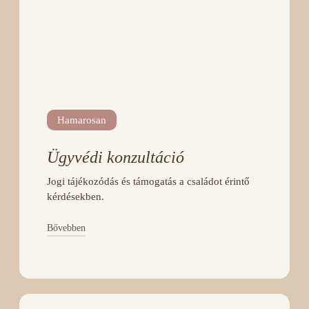
erőteljesebb, nagyobb, lassabb
mozdulatokkal tartom mozgásban. A
körülbelül egy óra alatt pihenhetsz,
ellazulhatsz — a kezelés sok emléket,
élményt, érzést is előhozhat, így társad lehet
az önismereti utadon.
JELENTKEZEM
Hamarosan
Ügyvédi konzultáció
Jogi tájékozódás és támogatás a családot érintő
kérdésekben.
Bővebben
A részletes leírás hamarosan felkerül.
JELENTKEZEM