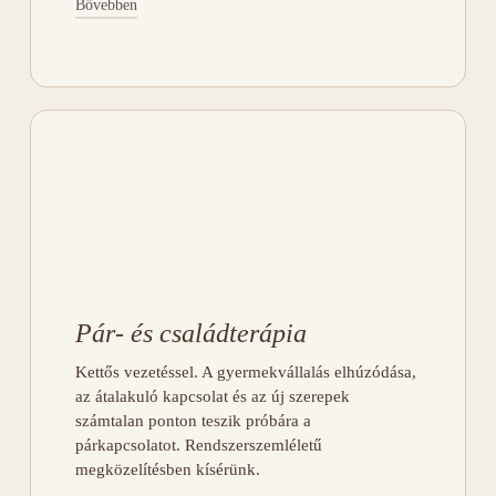
Bővebben
Miben tudunk segíteni
Szorongásos és hangulatzavarok —
pánikzavar, szociális fóbia,
egészségszorongás, kényszerbetegség,
depresszió.
Pszichoszomatikus zavarok, krónikus
betegségek — alvászavar, evészavar,
PCO, endometriózis, diabetes.
Krízishelyzetek, stresszel összefüggő
zavarok — traumatikus élethelyzetek,
gyászfeldolgozás, akut és
poszttraumás stressz-zavar.
Pár- és családterápia
Önismereti kérdések — nehézségek az
életvezetésben, önértékelésben,
Kettős vezetéssel. A gyermekvállalás elhúzódása,
párkapcsolatban, társas
az átalakuló kapcsolat és az új szerepek
kapcsolatokban, stresszkezelésben.
számtalan ponton teszik próbára a
párkapcsolatot. Rendszerszemléletű
megközelítésben kísérünk.
JELENTKEZEM