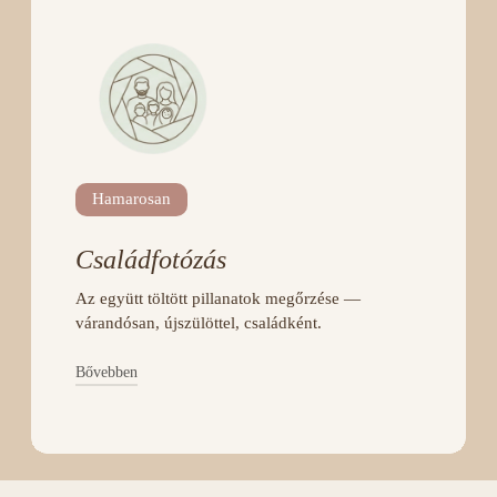
Hamarosan
Családfotózás
Az együtt töltött pillanatok megőrzése —
várandósan, újszülöttel, családként.
Bővebben
A részletes leírás hamarosan felkerül.
JELENTKEZEM