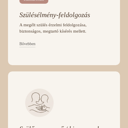
Szülésélmény-feldolgozás
A megélt szülés érzelmi feldolgozása,
biztonságos, megtartó kísérés mellett.
Bővebben
A részletes leírás hamarosan felkerül.
JELENTKEZEM