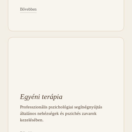
Bővebben
6 (baba benn, szülés előtt) +1 (baba kinn,
szülés után) alkalmas várandós csoport
kettős vezetéssel, a biztonságos kötődés
megalapozásáért.
JELENTKEZEM
Egyéni terápia
Professzionális pszichológiai segítségnyújtás
általános nehézségek és pszichés zavarok
kezelésében.