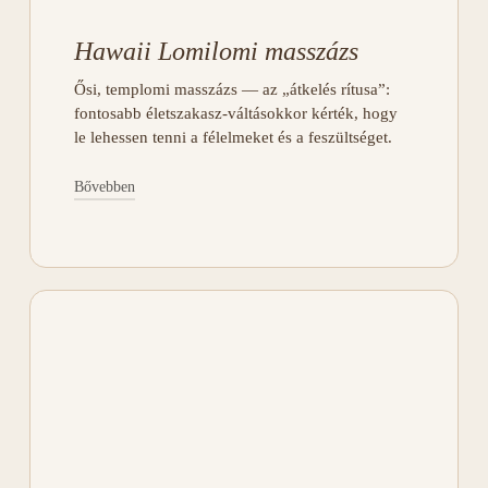
kezelhetők.
Hawaii Lomilomi masszázs
JELENTKEZEM
Ősi, templomi masszázs — az „átkelés rítusa”:
fontosabb életszakasz-váltásokkor kérték, hogy
le lehessen tenni a félelmeket és a feszültséget.
Bővebben
A masszázs terét így élem meg én is: ami
előtte „csak egy szoba” volt, a Most-ban
szentély, ahova belépve megszűnik a tér és
az idő. A kezelést a hagyományokhoz híven
hawaii nyelven énekelt áldással nyitom és
zárom.
A lomilomi olajos teljes testmasszázs,
ruhátlan, de az intim részek végig takarva
vannak. Természet által inspirált, alkarral
végzett, soha meg nem szakadó mozdulatok