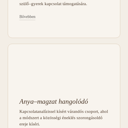
szülő–gyerek kapcsolat támogatására.
Bővebben
A magzattal való kapcsolódás minősége a
fogantatástól kezdve meghatározza a
gyermek érzelmi fejlődését — ennek
gyengéd, szakszerű kísérése a célunk.
A módszer a babatervezéstől a szülés utáni
időszakig kísér: nehezített gyermekvállalás,
várandósság, ikervárandósság, páros és
azonos nemű párok kapcsolatanalízise,
valamint a szülésélmény feldolgozása esetén
egyaránt.
Anya–magzat hangolódó
JELENTKEZEM
Kapcsolatanalízissel kísért várandós csoport, ahol
a módszert a közösségi éneklés szorongásoldó
ereje kíséri.