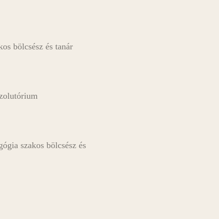
s bölcsész és tanár
zolutórium
ógia szakos bölcsész és