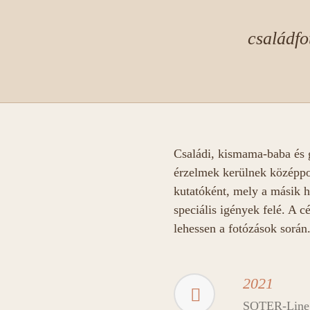
családfo
Családi, kismama-baba és gy
érzelmek kerülnek középpo
kutatóként, mely a másik h
speciális igények felé. A 
lehessen a fotózások során
2021
SOTER-Line O