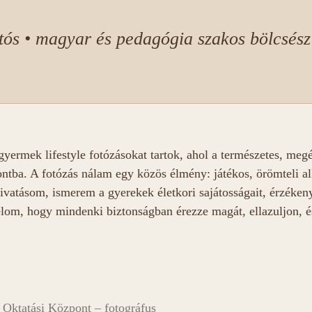
tós • magyar és pedagógia szakos bölcsész
ermek lifestyle fotózásokat tartok, ahol a természetes, megél
ntba. A fotózás nálam egy közös élmény: játékos, örömteli a
ivatásom, ismerem a gyerekek életkori sajátosságait, érzéke
célom, hogy mindenki biztonságban érezze magát, ellazuljon, 
.
ktatási Központ – fotográfus