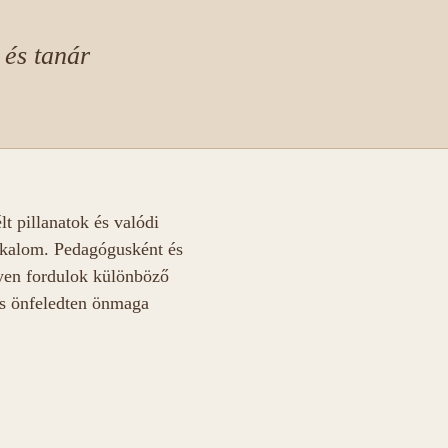
 és tanár
t pillanatok és valódi
lkalom. Pedagógusként és
nyen fordulok különböző
és önfeledten önmaga