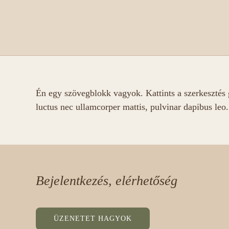
Én egy szövegblokk vagyok. Kattints a szerkesztés g
luctus nec ullamcorper mattis, pulvinar dapibus leo.
Bejelentkezés, elérhetőség
Ü
Z
E
N
E
T
E
T
H
A
G
Y
O
K